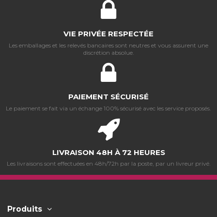
VIE PRIVÉE RESPECTÉE
Les emballages et les relevés bancaires sont neutres et vous assurent une
discrétion absolue.
PAIEMENT SÉCURISÉ
Le paiement se fait via un échange 100% sécurisé avec les service proposés.
LIVRAISON 48H À 72 HEURES
Les livraisons sont effectuées en 48h/72h par la poste, par un livreur privé.
Produits