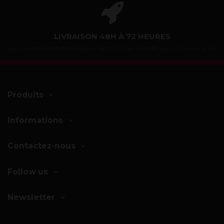
LIVRAISON 48H À 72 HEURES
Les livraisons sont effectuées en 48h/72h par la poste, par un livreur privé.
Produits
Informations
Contactez-nous
Follow us
Newsletter