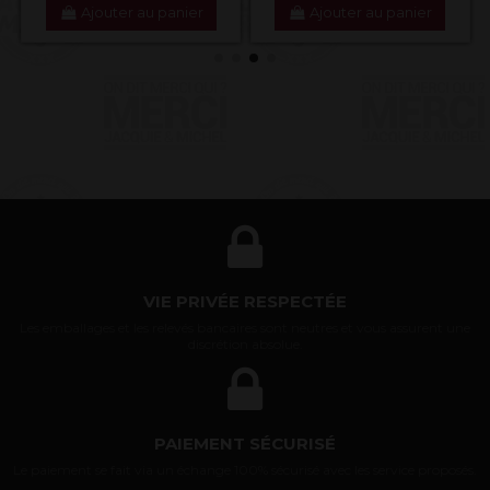
Ajouter au panier
Ajouter au panier
VIE PRIVÉE RESPECTÉE
Les emballages et les relevés bancaires sont neutres et vous assurent une
discrétion absolue.
PAIEMENT SÉCURISÉ
Le paiement se fait via un échange 100% sécurisé avec les service proposés.