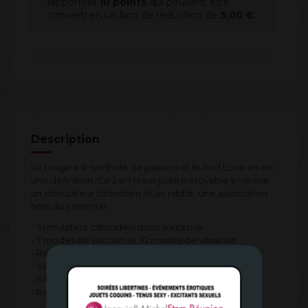
rapportera
10
points
qui peuvent être
converti en un bon de réduction de
5,00 €
.
Description
Le rouge est symbole de passion et le Red Love en est
une définition. Ce 2 en 1 tout juste incroyable propose
un stimulateur clitoridien et un rabbit, une association
hors du commun :
- Stimulateur clitoridien doux à intense
- 7 modes de succion et 10 modes de vibration
- Rabbit souple
- Silicone médical de haute qualité
- Silencieux
- Rechargeble usb