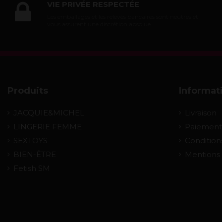
VIE PRIVÉE RESPECTÉE
Les emballages et les relevés bancaires sont neutres et
vous assurent une discrétion absolue.
Produits
Informat
JACQUIE&MICHEL
Livraison
LINGERIE FEMME
Paiement
SEXTOYS
Condition
BIEN-ÊTRE
Mentions
Fetish SM