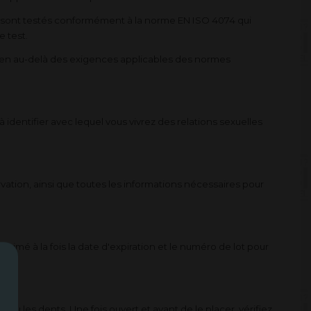
et sont testés conformément à la norme EN ISO 4074 qui
e test.
bien au-delà des exigences applicables des normes
identifier avec lequel vous vivrez des relations sexuelles
vation, ainsi que toutes les informations nécessaires pour
imé à la fois la date d'expiration et le numéro de lot pour
ou les dents. Une fois ouvert et avant de le placer, vérifiez