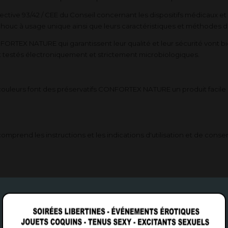
rective 93/42 / CEE du Conseil concernant les dispositifs médicaux 
chouc à usage unique ainsi que leurs caractéristiques et méthodes d
FORTEX NATURE qui garantissent leur qualité et leur sécurité vont 
nt testés électroniquement et strictement microbiologiques.
couleurs font des préservatifs CONFORTEX NATURE un produit facile à 
prend les instructions et les indications d'utilisation et de conser
e 5 ans à compter de la date de fabrication. Tous nos colis ont impr
ation avec des résultats optimaux.
de l'endommager avec les bords de l'emballage, les ongles, les bijoux 