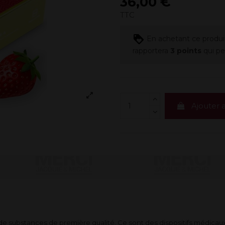
36,00 €
TTC
En achetant ce produi
rapportera
3
points
qui pe
Ajouter 
de substances de première qualité. Ce sont des dispositifs médica