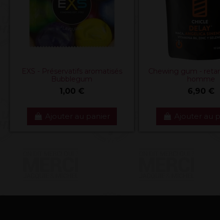
EXS - Préservatifs aromatisés
Chewing gum - retar
Bubblegum
homme
1,00 €
6,90 €
Ajouter au panier
Ajouter au 