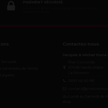
PAIEMENT SÉCURISÉ
Le paiement se fait via un échange 100% sécurisé avec
les service proposés.
ions
Contactez-nous
Jacquie & Michel Store
 Sécurisé
Rue Concorde
97438 Sainte-Marie
s Générales de Vente
La Réunion
 Légales
0693 46 60 88
contact@jmstorereun
du Lundi au Samedi de 9
stop