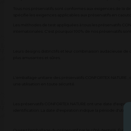
Tous nos préservatifs sont conformes aux exigences de la di
spécifie les exigences applicables aux préservatifs en caout
Les méthodes de test appliquées à tous les préservatifs CON
internationales. C'est pourquoi 100% de nos préservatifs so
Leurs designs distinctifs et leur combinaison audacieuse de 
plus amusantes et sûres.
L'emballage unitaire des préservatifs CONFORTEX NATURE , com
une utilisation en toute sécurité.
Les préservatifs CONFORTEX NATURE ont une date d'expiration d
identification. La date d'expiration indique la période d'utilis
Ouvrez l'emballage du préservatif par le côté dentelé. Évitez 