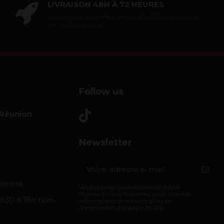
LIVRAISON 48H À 72 HEURES
Les livraisons sont effectuées en 48h/72h par la poste,
par un livreur privé.
Follow us
 Réunion
Newsletter
ion.re
Vous pouvez vous désinscrire à tout
moment. Vous trouverez pour cela nos
h30 à 18h non-
informations de contact dans les
conditions d'utilisation du site.