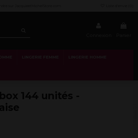
endre sur JacquieetMichelStore.com.
Liste d'envie (
0
)
Connexion
Panier
HOMME
LINGERIE FEMME
LINGERIE HOMME
 box 144 unités -
aise