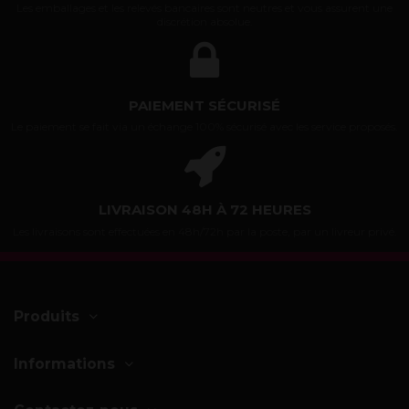
Les emballages et les relevés bancaires sont neutres et vous assurent une
discrétion absolue.
PAIEMENT SÉCURISÉ
Le paiement se fait via un échange 100% sécurisé avec les service proposés.
LIVRAISON 48H À 72 HEURES
Les livraisons sont effectuées en 48h/72h par la poste, par un livreur privé.
Produits
Informations