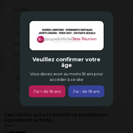
0% PEG
0% Phénoxytanol
0% Colorant
0% Huile de palme
0% Parfum
Veuillez confirmer votre
âge
Compatible sextoys
Vous devez avoir au moins 18 ans pour
Fabriqué en France
accéder à ce site
Flacon pompe de 50 ml
J'ai + de 18 ans
J'ai - de 18 ans
Les clients qui ont acheté ce produit ont
également acheté...