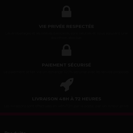
VIE PRIVÉE RESPECTÉE
Les emballages et les relevés bancaires sont neutres et vous assurent une
discrétion absolue.
PAIEMENT SÉCURISÉ
Le paiement se fait via un échange 100% sécurisé avec les service proposés.
LIVRAISON 48H À 72 HEURES
Les livraisons sont effectuées en 48h/72h par la poste, par un livreur privé.