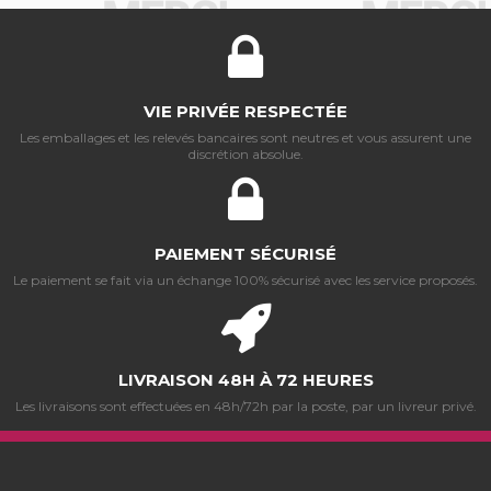
VIE PRIVÉE RESPECTÉE
Les emballages et les relevés bancaires sont neutres et vous assurent une
discrétion absolue.
PAIEMENT SÉCURISÉ
Le paiement se fait via un échange 100% sécurisé avec les service proposés.
LIVRAISON 48H À 72 HEURES
Les livraisons sont effectuées en 48h/72h par la poste, par un livreur privé.