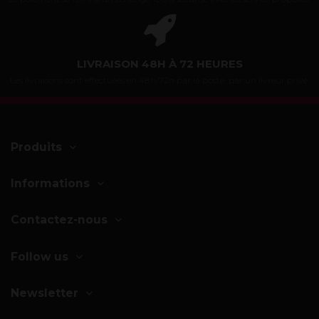
LIVRAISON 48H À 72 HEURES
Les livraisons sont effectuées en 48h/72h par la poste, par un livreur privé.
Produits
Informations
Contactez-nous
Follow us
Newsletter