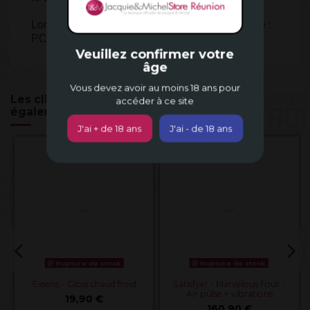
Longueur : 23,4 cm - Diamètre : 5,5 cm - Matière :
PC-PVC-ABS - Sans Phtalate
Veuillez confirmer votre
âge
Vous devez avoir au moins 18 ans pour
Les clients qui ont acheté ce produit ont
accéder à ce site
également acheté...
J'ai + de 18 ans
J'ai - de 18 ans
Rupture de stock
Rupture de stock
Exsens - Gloss chaud froid
Satisfyer - Marvelous Four -
Air pulse + vibrations
19,90 €
160,90 €