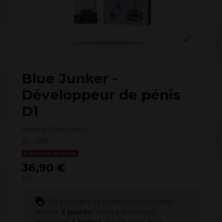
Blue Junker -
Développeur de pénis
D1
Marque:
Blue Junker
ID :
4478
Rupture de stock
36,90 €
TTC
En achetant ce produit vous pouvez
obtenir
3
points
. Votre panier vous
rapportera
3
points
qui peuvent être