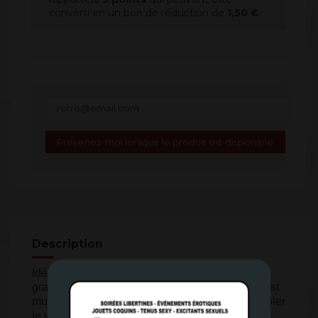
converti en un bon de réduction de
1,50 €
.
Description
Idéal pour développer le pénis, il possède une
graduation pour les résultats. Ce développeur est
muni d'une valve de décompression pour contrôler
le vide d'air.