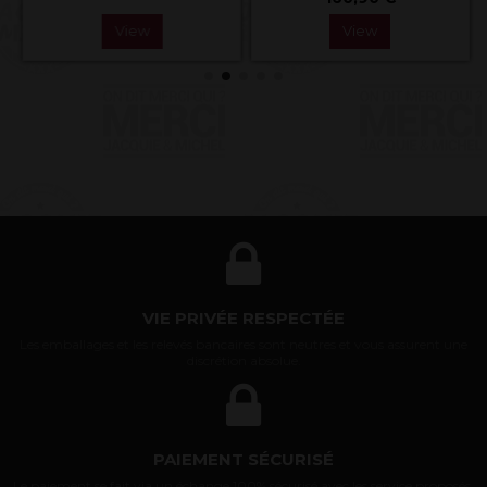
View
View
VIE PRIVÉE RESPECTÉE
Les emballages et les relevés bancaires sont neutres et vous assurent une
discrétion absolue.
PAIEMENT SÉCURISÉ
Le paiement se fait via un échange 100% sécurisé avec les service proposés.