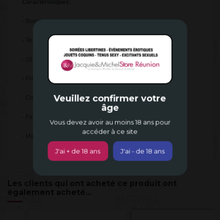
Caractéristiques:
- Bougie spéciale massages
- Texture douce et soyeuse
- 10 parfums différents disponibles
- Proposé dans une boite à usage unique très pratique
Veuillez confirmer votre
- Contenance: 35 ml
âge
- Fabriqué en France
Vous devez avoir au moins 18 ans pour
accéder à ce site
- Marque: Plaisir secret
J'ai + de 18 ans
J'ai - de 18 ans
Les clients qui ont acheté ce produit ont
également acheté...