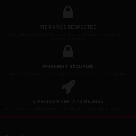
VIE PRIVÉE RESPECTÉE
Les emballages et les relevés bancaires sont neutres et vous assurent une
discrétion absolue.
PAIEMENT SÉCURISÉ
Le paiement se fait via un échange 100% sécurisé avec les service proposés.
LIVRAISON 48H À 72 HEURES
Les livraisons sont effectuées en 48h/72h par la poste, par un livreur privé.