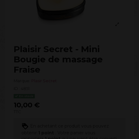
Plaisir Secret - Mini
Bougie de massage
Fraise
Marque:
Plasir Secret
ID :
4851
En stock
10,00 €
TTC
En achetant ce produit vous pouvez
obtenir
1
point
. Votre panier vous
rapportera
1
point
qui peuvent être converti