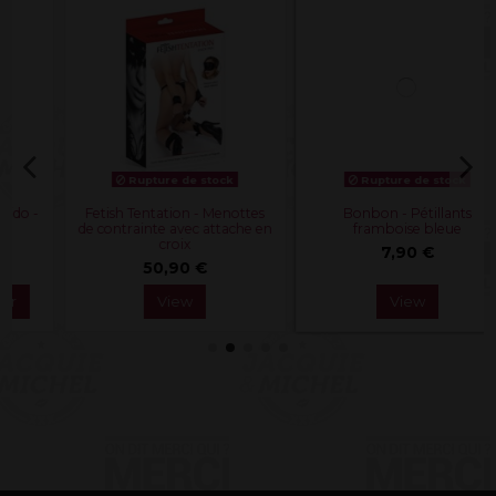
k
Rupture de stock
ottes
Bonbon - Pétillants
Bonbon - Pétillants à la
che en
framboise bleue
menthe
7,90 €
2,90 €
View
Ajouter au panier